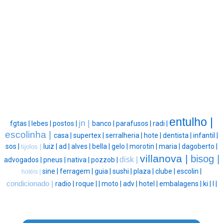
entulho |
jn |
fgtas |
lebes |
postos |
banco |
parafusos |
radi |
escolinha |
casa |
supertex |
serralheria |
hote |
dentista |
infantil |
sos |
luiz |
ad |
alves |
bella |
gelo |
morotin |
maria |
dagoberto |
tijolos |
villanova |
bisog |
disk |
advogados |
pneus |
nativa |
pozzob |
sine |
ferragem |
guia |
sushi |
plaza |
clube |
escolin |
hotéis |
condicionado |
radio |
roque |
|
moto |
adv |
hotel |
embalagens |
ki |
l |