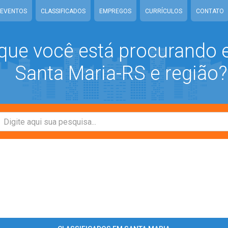
EVENTOS
CLASSIFICADOS
EMPREGOS
CURRÍCULOS
CONTATO
que você está procurando
Santa Maria-RS e região?