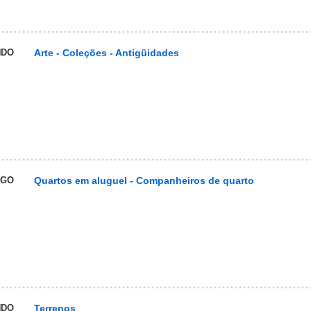
NDO
Arte - Coleções - Antigüidades
UGO
Quartos em aluguel - Companheiros de quarto
NDO
Terrenos