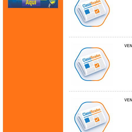
VE
VE