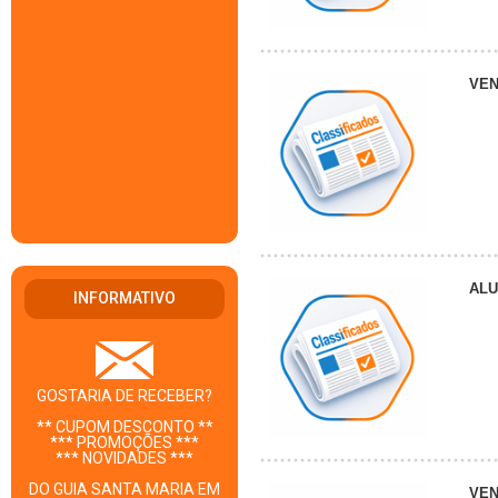
VE
AL
INFORMATIVO
GOSTARIA DE RECEBER?
** CUPOM DESCONTO **
*** PROMOÇÕES ***
*** NOVIDADES ***
DO GUIA SANTA MARIA EM
VE