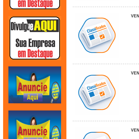
VE
VE
VE