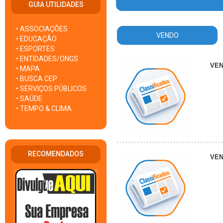
GUIA UTILIDADES
• ASSOCIAÇÕES
VENDO
• EDUCAÇÃO
• ESPORTES
• ENTIDADES/ONGS
VE
• MAPA
• BUSCA CEP
• SERVIÇOS PÚBLICOS
• SAÚDE
• TEMPO & CLIMA
RECOMENDADOS
VE