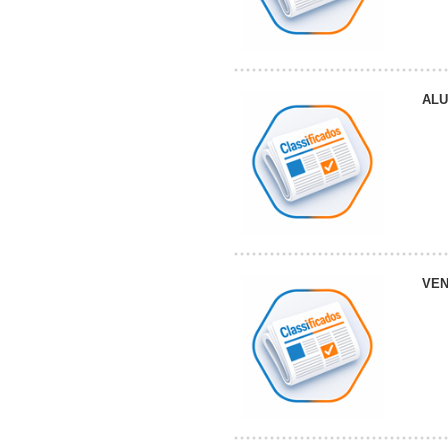
AL
VE