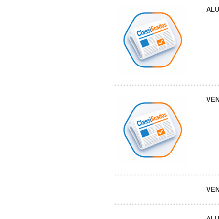
AL
VE
VE
AL