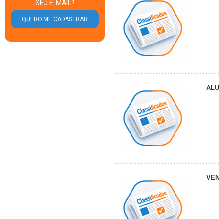
SEU E-MAIL?
AL
VE